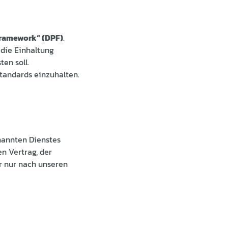
Framework“ (DPF)
.
die Einhaltung
en soll.
standards einzuhalten.
nannten Dienstes
n Vertrag, der
r nur nach unseren