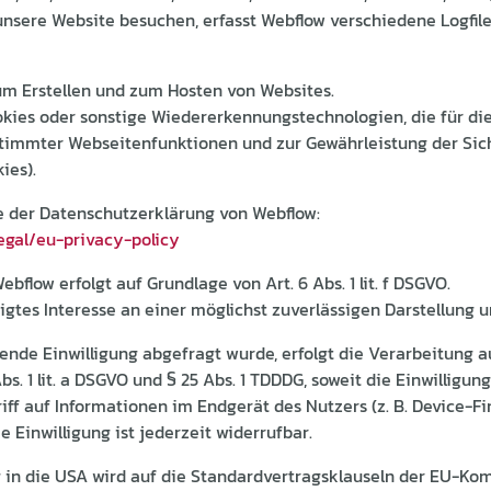
nsere Website besuchen, erfasst Webflow verschiedene Logfiles
zum Erstellen und zum Hosten von Websites.
kies oder sonstige Wiedererkennungstechnologien, die für die 
stimmter Webseitenfunktionen und zur Gewährleistung der Sich
ies).
e der Datenschutzerklärung von Webflow:
egal/eu-privacy-policy
flow erfolgt auf Grundlage von Art. 6 Abs. 1 lit. f DSGVO.
igtes Interesse an einer möglichst zuverlässigen Darstellung u
ende Einwilligung abgefragt wurde, erfolgt die Verarbeitung au
bs. 1 lit. a DSGVO und § 25 Abs. 1 TDDDG, soweit die Einwilligu
iff auf Informationen im Endgerät des Nutzers (z. B. Device-Fi
 Einwilligung ist jederzeit widerrufbar.
in die USA wird auf die Standardvertragsklauseln der EU-Kom