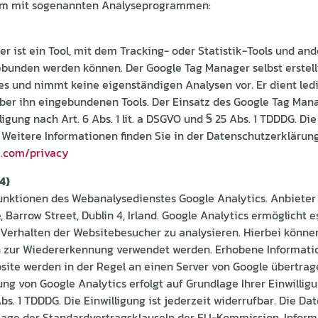
lem mit sogenannten Analyseprogrammen:
r ist ein Tool, mit dem Tracking- oder Statistik-Tools und an
bunden werden können. Der Google Tag Manager selbst erstellt
es und nimmt keine eigenständigen Analysen vor. Er dient ledi
ber ihn eingebundenen Tools. Der Einsatz des Google Tag Mana
igung nach Art. 6 Abs. 1 lit. a DSGVO und § 25 Abs. 1 TDDDG. Die
. Weitere Informationen finden Sie in der Datenschutzerklärun
le.com/privacy
4)
unktionen des Webanalysedienstes Google Analytics. Anbieter i
 Barrow Street, Dublin 4, Irland. Google Analytics ermöglicht 
 Verhalten der Websitebesucher zu analysieren. Hierbei könne
n zur Wiedererkennung verwendet werden. Erhobene Informati
ite werden in der Regel an einen Server von Google übertrag
ng von Google Analytics erfolgt auf Grundlage Ihrer Einwilligun
Abs. 1 TDDDG. Die Einwilligung ist jederzeit widerrufbar. Die D
lage der Standardvertragsklauseln der EU-Kommission. Inform