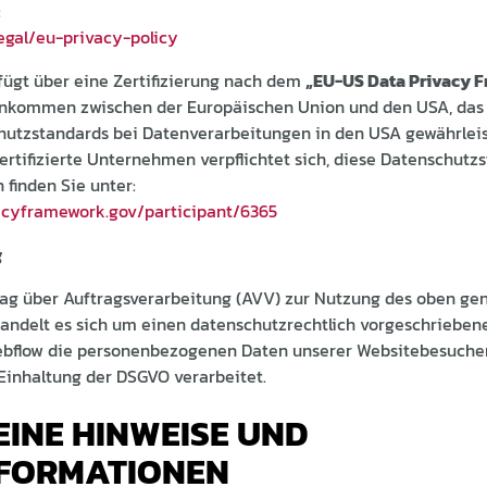
:
egal/eu-privacy-policy
ügt über eine Zertifizierung nach dem
„EU-US Data Privacy 
einkommen zwischen der Europäischen Union und den USA, das 
utzstandards bei Datenverarbeitungen in den USA gewährleist
rtifizierte Unternehmen verpflichtet sich, diese Datenschutz
 finden Sie unter:
acyframework.gov/participant/6365
g
rag über Auftragsverarbeitung (AVV) zur Nutzung des oben ge
handelt es sich um einen datenschutzrechtlich vorgeschriebene
Webflow die personenbezogenen Daten unserer Websitebesuche
Einhaltung der DSGVO verarbeitet.
EINE HINWEISE UND
NFORMATIONEN